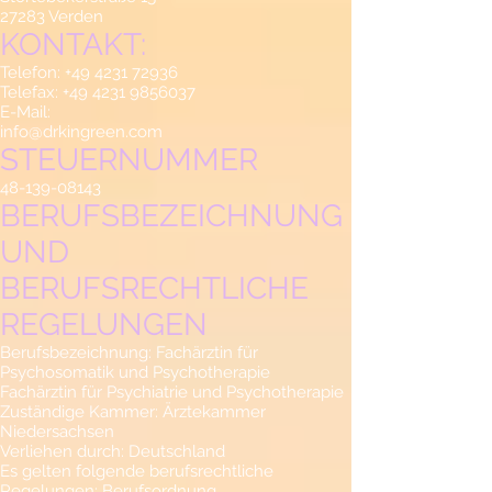
27283 Verden
KONTAKT:
Telefon:
+49 4231 72936
Telefax:
+49 4231 9856037
E-Mail:
info@drkingreen.com
STEUERNUMMER
48-139-08143
BERUFSBEZEICHNUNG
UND
BERUFSRECHTLICHE
REGELUNGEN
Berufsbezeichnung: Fachärztin für
Psychosomatik und Psychotherapie
Fachärztin für Psychiatrie und Psychotherapie
Zuständige Kammer: Ärztekammer
Niedersachsen
Verliehen durch: Deutschland
Es gelten folgende berufsrechtliche
Regelungen: Berufsordnung