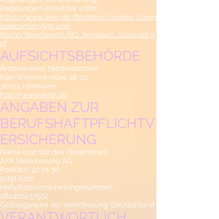
Regelungen einsehbar unter:
https://www.aekn.de/fileadmin/media/Down
loadcenter/Arzt-und-
Recht/Berufsrecht/BO_komplett_01022016.p
df
AUFSICHTSBEHÖRDE
Ärztekammer Niedersachsne
Karl-Wiechert-Allee 18-22
30625 Hannover
http://www.aekn.de
ANGABEN ZUR
BERUFSHAFTPFLICHTV
ERSICHERUNG
Name und Sitz des Versicherers:
AXA Versicherung AG
Postfach 92 01 36
51151 Köln
Haftpflichtversicherungsnummer:
282400237552
Geltungsraum der Versicherung: Deutschland
VERANTWORTLICH