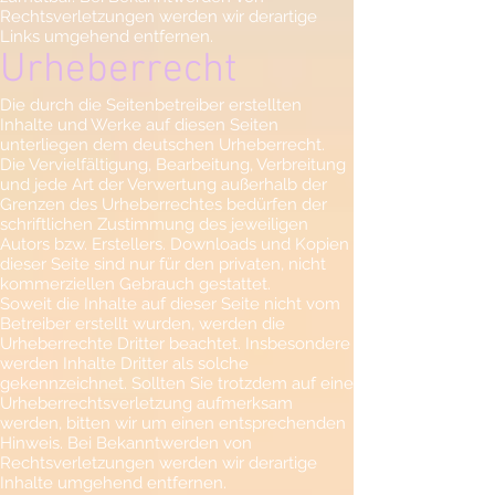
Rechtsverletzungen werden wir derartige
Links umgehend entfernen.
Urheberrecht
Die durch die Seitenbetreiber erstellten
Inhalte und Werke auf diesen Seiten
unterliegen dem deutschen Urheberrecht.
Die Vervielfältigung, Bearbeitung, Verbreitung
und jede Art der Verwertung außerhalb der
Grenzen des Urheberrechtes bedürfen der
schriftlichen Zustimmung des jeweiligen
Autors bzw. Erstellers. Downloads und Kopien
dieser Seite sind nur für den privaten, nicht
kommerziellen Gebrauch gestattet.
Soweit die Inhalte auf dieser Seite nicht vom
Betreiber erstellt wurden, werden die
Urheberrechte Dritter beachtet. Insbesondere
werden Inhalte Dritter als solche
gekennzeichnet. Sollten Sie trotzdem auf eine
Urheberrechtsverletzung aufmerksam
werden, bitten wir um einen entsprechenden
Hinweis. Bei Bekanntwerden von
Rechtsverletzungen werden wir derartige
Inhalte umgehend entfernen.