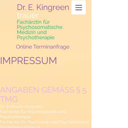
Dr. E. Kingreen
trauer
Fachärztin für
Psychosomatische
Medizin und
Psychotherapie
Online Terminanfrage
IMPRESSUM
ANGABEN GEMÄSS § 5
TMG
Dr. Erdmute Kingreen
Fachärztin für Psychosomatik und
Psychotherapie
Fachärztin für Psychiatrie und Psychotherapie
Störtebekerstraße 15