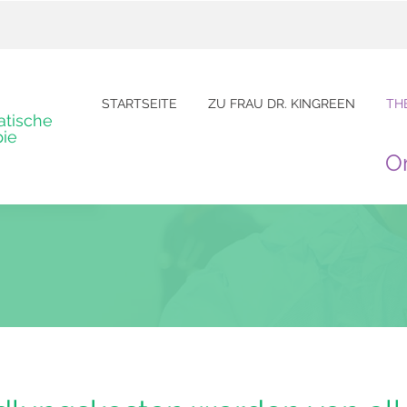
trauer
STARTSEITE
ZU FRAU DR. KINGREEN
TH
atische
pie
O